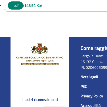
pdf
(148.54 Kb)
Come raggi
Largo R. Benzi, 
16132 Genova
P.I. 020602509
Note legali
PEC
Privacy Policy
I nostri riconoscimenti
Accessibilità