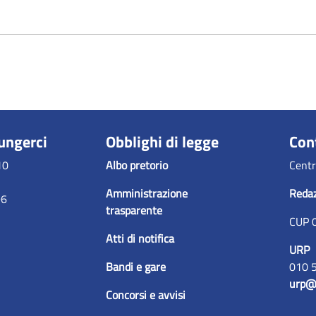
ungerci
Obblighi di legge
Con
10
Albo pretorio
Centr
Amministrazione
Reda
96
trasparente
CUP 
Atti di notifica
URP
Bandi e gare
010 
urp@
Concorsi e avvisi