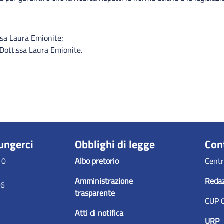
ssa Laura Emionite;
Dott.ssa Laura Emionite.
ungerci
Obblighi di legge
Con
10
Albo pretorio
Centr
Amministrazione
Reda
96
trasparente
CUP 
Atti di notifica
URP