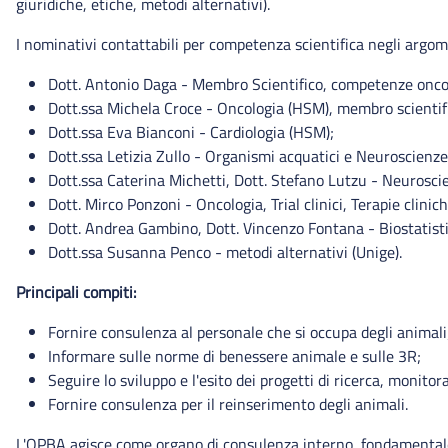
giuridiche, etiche, metodi alternativi).
I nominativi contattabili per competenza scientifica negli argom
Dott. Antonio Daga - Membro Scientifico, competenze oncolo
Dott.ssa Michela Croce - Oncologia (HSM), membro scientific
Dott.ssa Eva Bianconi - Cardiologia (HSM);
Dott.ssa Letizia Zullo - Organismi acquatici e Neuroscienz
Dott.ssa Caterina Michetti, Dott. Stefano Lutzu - Neurosci
Dott. Mirco Ponzoni - Oncologia, Trial clinici, Terapie clinich
Dott. Andrea Gambino, Dott. Vincenzo Fontana - Biostatisti
Dott.ssa Susanna Penco - metodi alternativi (Unige).
Principali compiti:
Fornire consulenza al personale che si occupa degli animali
Informare sulle norme di benessere animale e sulle 3R;
Seguire lo sviluppo e l'esito dei progetti di ricerca, monitora
Fornire consulenza per il reinserimento degli animali.
L'OPBA agisce come organo di consulenza interno, fondamentale p