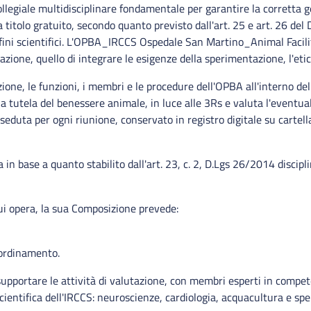
legiale multidisciplinare fondamentale per garantire la corretta g
a titolo gratuito, secondo quanto previsto dall'art. 25 e art. 26 de
 fini scientifici. L'OPBA_IRCCS Ospedale San Martino_Animal Facilit
azione, quello di integrare le esigenze della sperimentazione, l'etica
one, le funzioni, i membri e le procedure dell'OPBA all'interno dell
la tutela del benessere animale, in luce alle 3Rs e valuta l'eventual
seduta per ogni riunione, conservato in registro digitale su cartel
a in base a quanto stabilito dall'art. 23, c. 2, D.Lgs 26/2014 discip
 cui opera, la sua Composizione prevede:
oordinamento.
portare le attività di valutazione, con membri esperti in competenze
 scientifica dell'IRCCS: neuroscienze, cardiologia, acquacultura e s