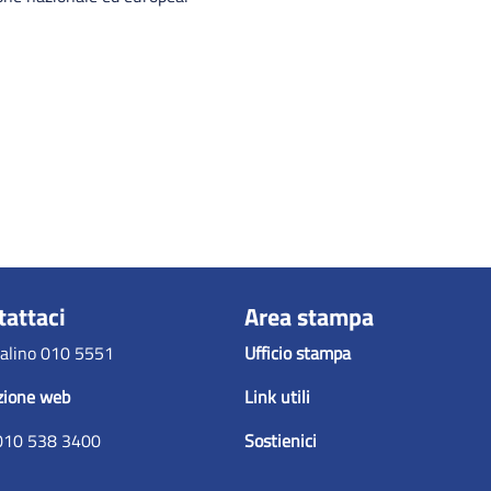
tattaci
Area stampa
alino 010 5551
Ufficio stampa
zione web
Link utili
010 538 3400
Sostienici