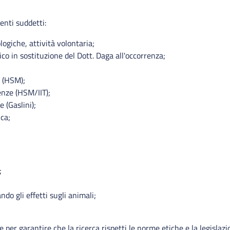
enti suddetti:
giche, attività volontaria;
o in sostituzione del Dott. Daga all'occorrenza;
e (HSM);
enze (HSM/IIT);
e (Gaslini);
ca;
;
ndo gli effetti sugli animali;
er garantire che la ricerca rispetti le norme etiche e la legislaz