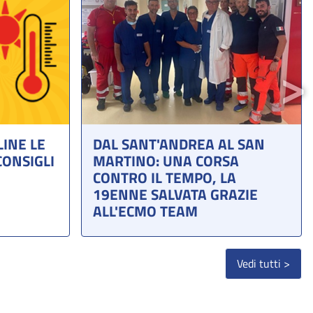
LINE LE
DAL SANT'ANDREA AL SAN
N
CONSIGLI
MARTINO: UNA CORSA
CONTRO IL TEMPO, LA
19ENNE SALVATA GRAZIE
ALL'ECMO TEAM
Vedi tutti >