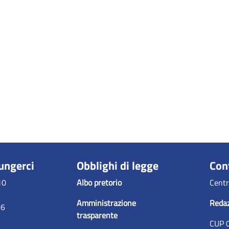
ungerci
Obblighi di legge
Con
10
Albo pretorio
Centr
Amministrazione
Reda
96
trasparente
CUP 