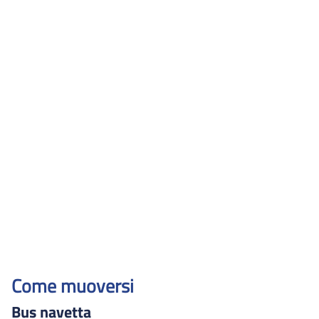
Padiglione 40
Padiglione 5
Padiglione 6
Padiglione 7
Padiglione A
Padiglione B
Padiglione Cotella
Padiglione IST
Padiglione Ist Nord CBA
Animal facility
Bioterapie
Centro Congressi - CBA
Epidemiologia clinica
Neuro-oncologia e Mutagenesi
Come muoversi
Neuroscienze sperimentali
Bus navetta
Oncologia cellulare