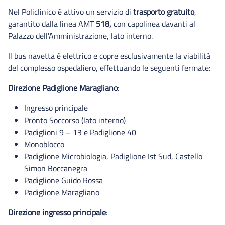
Oncologia molecolare e angiogenesi
Nel Policlinico è attivo un servizio di
trasporto gratuito
,
Patologia e immunologia sperimentale
garantito dalla linea AMT
518,
con capolinea davanti al
Palazzo dell'Amministrazione, lato interno.
Patologia molecolare
Regolazione dell'espressione genica
Il bus navetta è elettrico e copre esclusivamente la viabilità
del complesso ospedaliero, effettuando le seguenti fermate:
Padiglione Maragliano
Padiglione Monoblocco
Direzione Padiglione Maragliano
:
Padiglione Patologie Complesse
Ingresso principale
Padiglione Sommariva
Pronto Soccorso (lato interno)
Padiglione Specialità
Padiglioni 9 – 13 e Padiglione 40
Palazzo Amministrazione
Monoblocco
Pronto soccorso DEA
Padiglione Microbiologia, Padiglione Ist Sud, Castello
Simon Boccanegra
Padiglione Guido Rossa
Padiglione Maragliano
Direzione ingresso principale
: