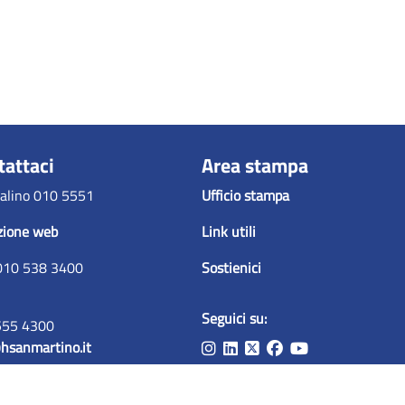
tattaci
Area stampa
alino 010 5551
Ufficio stampa
zione web
Link utili
010 538 3400
Sostienici
Seguici su:
555 4300
hsanmartino.it