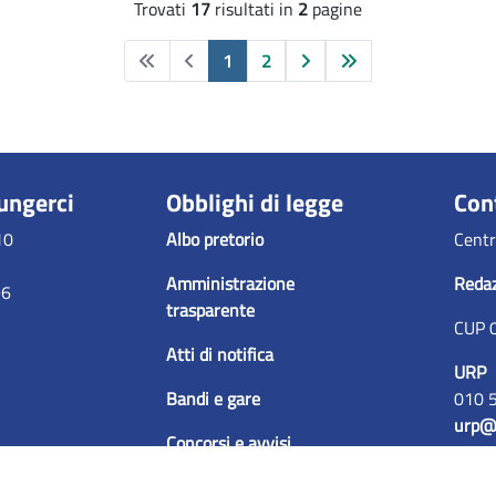
Trovati
17
risultati
in
2
pagine
Previous
Pagina precedente
Pagina successiva
Fine
1
2
ungerci
Obblighi di legge
Con
10
Albo pretorio
Centr
Amministrazione
Reda
96
trasparente
CUP 
Atti di notifica
URP
Bandi e gare
010 
urp@
Concorsi e avvisi
Liste di attesa