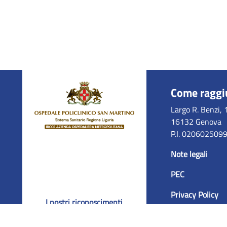
Come raggi
Largo R. Benzi, 
16132 Genova
P.I. 020602509
Note legali
PEC
Privacy Policy
I nostri riconoscimenti
Accessibilità