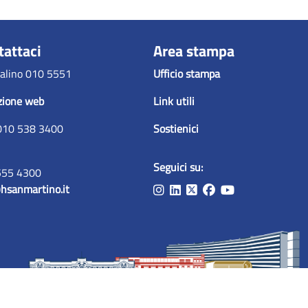
tattaci
Area stampa
alino 010 5551
Ufficio stampa
zione web
Link utili
010 538 3400
Sostienici
Seguici su:
555 4300
hsanmartino.it