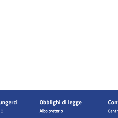
ungerci
Obblighi di legge
Con
10
Albo pretorio
Centr